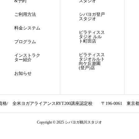
&予約
スタジオ
ご利用方法
シバヨガ登戸
スタジオ
料金システム
ピラティスス
タジオ ルル
ト町田店
プログラム
ピラティスス
インストラク
タジオルルト
ター紹介
向ケ丘遊園
(登戸)店
お知らせ
資格/
全米ヨガアライアンスRYT200講座認定校
〒196-0061
東京都
Copyright © 2025 シバヨガ鶴川スタジオ