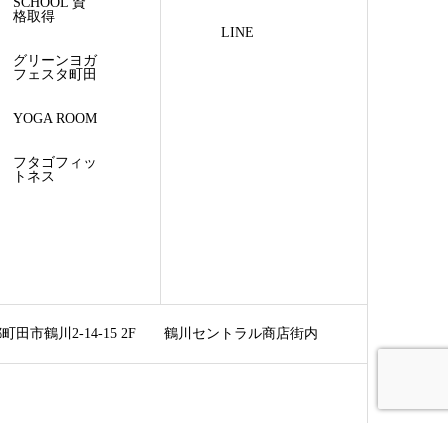
SCHOOL 資
格取得
LINE
グリーンヨガ
フェスタ町田
YOGA ROOM
フタゴフィッ
トネス
町田市鶴川2-14-15 2F
鶴川セントラル商店街内