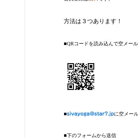
方法は３つあります！
■QRコードを読み込んで空メー
■
sivayoga@star7.jp
に空メー
■下のフォームから送信