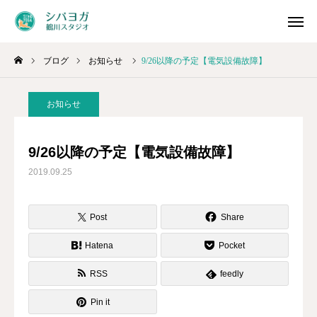
ブログ
お知らせ
9/26以降の予定【電気設備故障】
スケジュール
LINE
お知らせ
問合せ
アクセス
9/26以降の予定【電気設備故障】
お知らせ
2019.09.25
スケジュール&予約
Post
Share
ご利用方法
Hatena
Pocket
料金システム
RSS
feedly
Pin it
プログラム